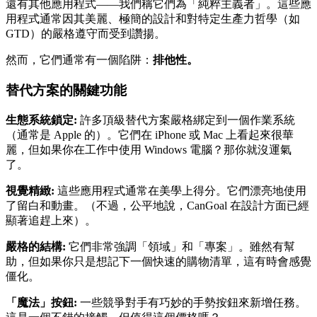
還有其他應用程式——我們稱它們為「純粹主義者」。這些應
用程式通常因其美麗、極簡的設計和對特定生產力哲學（如
GTD）的嚴格遵守而受到讚揚。
然而，它們通常有一個陷阱：
排他性。
替代方案的關鍵功能
生態系統鎖定:
許多頂級替代方案嚴格綁定到一個作業系統
（通常是 Apple 的）。它們在 iPhone 或 Mac 上看起來很華
麗，但如果你在工作中使用 Windows 電腦？那你就沒運氣
了。
視覺精緻:
這些應用程式通常在美學上得分。它們漂亮地使用
了留白和動畫。（不過，公平地說，CanGoal 在設計方面已經
顯著追趕上來）。
嚴格的結構:
它們非常強調「領域」和「專案」。雖然有幫
助，但如果你只是想記下一個快速的購物清單，這有時會感覺
僵化。
「魔法」按鈕:
一些競爭對手有巧妙的手勢按鈕來新增任務。