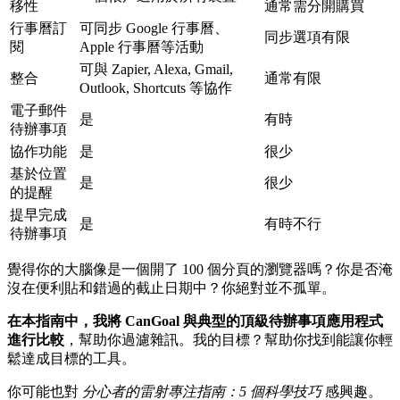
移性
通常需分開購買
行事曆訂
可同步 Google 行事曆、
同步選項有限
閱
Apple 行事曆等活動
可與 Zapier, Alexa, Gmail,
整合
通常有限
Outlook, Shortcuts 等協作
電子郵件
是
有時
待辦事項
協作功能
是
很少
基於位置
是
很少
的提醒
提早完成
是
有時不行
待辦事項
覺得你的大腦像是一個開了 100 個分頁的瀏覽器嗎？你是否淹
沒在便利貼和錯過的截止日期中？你絕對並不孤單。
在本指南中，我將 CanGoal 與典型的頂級待辦事項應用程式
進行比較
，幫助你過濾雜訊。我的目標？幫助你找到能讓你輕
鬆達成目標的工具。
你可能也對
分心者的雷射專注指南：5 個科學技巧
感興趣。