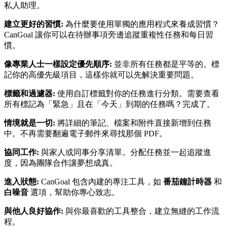
私人助理。
建立更好的習慣:
為什麼要使用單獨的應用程式來養成習慣？
CanGoal 讓你可以在待辦事項旁邊追蹤重複性任務和每日習
慣。
像專業人士一樣設定優先順序:
並非所有任務都是平等的。標
記你的高優先級項目，這樣你就可以先解決重要問題。
標籤和過濾器:
使用自訂標籤對你的任務進行分類。需要查看
所有標記為「緊急」且在「今天」到期的任務嗎？完成了。
情境就是一切:
將詳細的筆記、檔案和附件直接新增到任務
中。不再需要翻遍電子郵件來尋找那個 PDF。
協同工作:
與家人或同事分享清單。分配任務並一起追蹤進
度，因為團隊合作讓夢想成真。
進入狀態:
CanGoal 包含內建的專注工具，如
番茄鐘計時器
和
白噪音
選項，幫助你專心致志。
與他人良好協作:
與你最喜歡的工具整合，建立無縫的工作流
程。