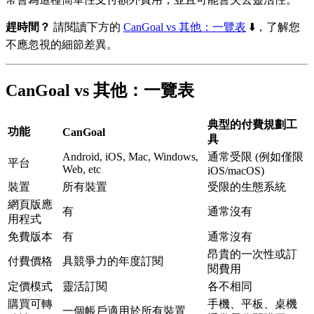
趕時間？
請閱讀下方的
CanGoal vs 其他：一覽表
⬇️，了解您
不應忽視的細節差異。
CanGoal vs 其他：一覽表
典型的付費規劃工
功能
CanGoal
具
Android, iOS, Mac, Windows,
通常受限 (例如僅限
平台
Web, etc
iOS/macOS)
裝置
所有裝置
受限的生態系統
網頁版應
有
通常沒有
用程式
免費版本
有
通常沒有
昂貴的一次性或訂
付費價格
具競爭力的年度訂閱
閱費用
定價模式
靈活訂閱
各不相同
購買可轉
手機、平板、桌機
一個帳戶適用於所有裝置