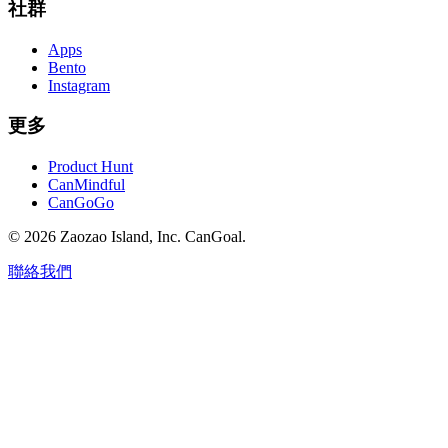
社群
Apps
Bento
Instagram
更多
Product Hunt
CanMindful
CanGoGo
©
2026
Zaozao Island, Inc. CanGoal.
聯絡我們