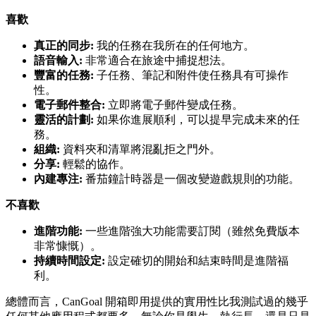
喜歡
真正的同步:
我的任務在我所在的任何地方。
語音輸入:
非常適合在旅途中捕捉想法。
豐富的任務:
子任務、筆記和附件使任務具有可操作
性。
電子郵件整合:
立即將電子郵件變成任務。
靈活的計劃:
如果你進展順利，可以提早完成未來的任
務。
組織:
資料夾和清單將混亂拒之門外。
分享:
輕鬆的協作。
內建專注:
番茄鐘計時器是一個改變遊戲規則的功能。
不喜歡
進階功能:
一些進階強大功能需要訂閱（雖然免費版本
非常慷慨）。
持續時間設定:
設定確切的開始和結束時間是進階福
利。
總體而言，CanGoal 開箱即用提供的實用性比我測試過的幾乎