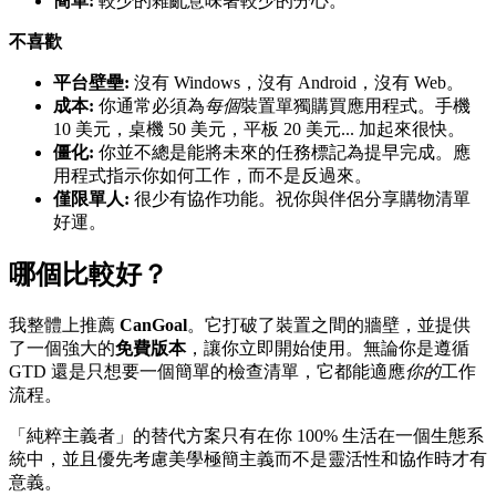
簡單:
較少的雜亂意味著較少的分心。
不喜歡
平台壁壘:
沒有 Windows，沒有 Android，沒有 Web。
成本:
你通常必須為
每個
裝置單獨購買應用程式。手機
10 美元，桌機 50 美元，平板 20 美元... 加起來很快。
僵化:
你並不總是能將未來的任務標記為提早完成。應
用程式指示你如何工作，而不是反過來。
僅限單人:
很少有協作功能。祝你與伴侶分享購物清單
好運。
哪個比較好？
我整體上推薦
CanGoal
。它打破了裝置之間的牆壁，並提供
了一個強大的
免費版本
，讓你立即開始使用。無論你是遵循
GTD 還是只想要一個簡單的檢查清單，它都能適應
你的
工作
流程。
「純粹主義者」的替代方案只有在你 100% 生活在一個生態系
統中，並且優先考慮美學極簡主義而不是靈活性和協作時才有
意義。