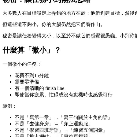
大多數人在目標設定上弄錯的地方在於：他們創建目標，然後
但這些還不夠小。你的大腦仍然把它們看作山。
秘密是讓任務變得太小，以至於不做它們感覺很愚蠢。小到你
什麼算「微小」？
一個微小的任務：
花費不到15分鐘
需要零準備
有一個清晰的 finish line
即使當你疲累、忙碌或沒有動機時也感覺可行
範例：
不是「寫第一章」→「寫三句關於主角的話」
不是「去健身房」→「穿上運動服」
不是「學習西班牙語」→「練習五個詞彙」
不是「推出網站」→「寫首頁標題」