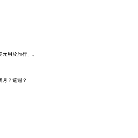
美元用於旅行」。
個月？這週？