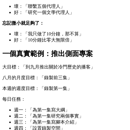
壞：「聯繫五個代理人」
好：「研究一個文學代理人」
忘記微小就足夠了：
壞：「我只做了10分鐘，那不算」
好：「10分鐘比零大無限倍」
一個真實範例：推出側面專案
大目標：「到九月推出關於冷門歷史的播客」
八月的月度目標：「錄製前三集」
本週的週度目標：「錄製第一集」
每日任務：
週一：「為第一集寫大綱」
週二：「為第一集研究兩個事實」
週三：「為第一集寫腳本介紹」
週四：「設置錄製空間」