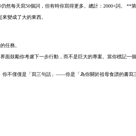
**你仍然每天寫50個詞，但有時你寫得更多。總計：2000+詞。 *
起來變成了大的東西。
行的任務。
任務。界面鼓勵你考慮下一步行動，而不是巨大的專案。當你標記
。你不僅僅是「寫三句話」——你是「為你關於祖母食譜的書寫