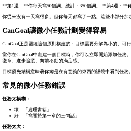
**第1週：**你每天寫50個詞。總計：350個詞。 **第4週：
你從來沒有一天寫很多。但你每天都寫了一點。這些小部分加
CanGoal讓微小任務計劃變得容易
CanGoal正是圍繞這個原則構建的：目標需要分解為小的、可
當你在CanGoal中創建一個目標時，你可以立即開始添加
徽章、進步追蹤、向前移動的滿足感。
目標優先結構意味著你總是在有意義的東西的語境中看到任務
常見的微小任務錯誤
任務太模糊：
壞：「處理書籍」
好：「寫關於第一章的三句話」
任務太大：