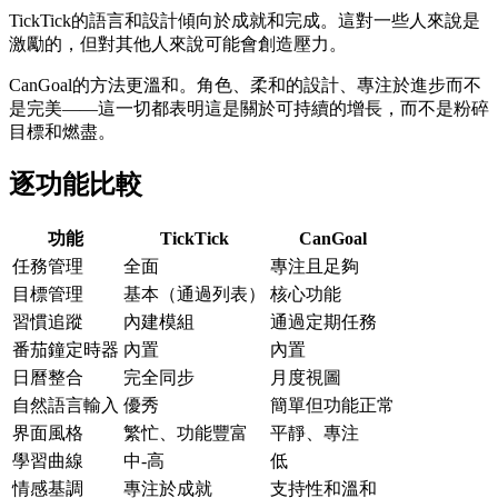
TickTick的語言和設計傾向於成就和完成。這對一些人來說是
激勵的，但對其他人來說可能會創造壓力。
CanGoal的方法更溫和。角色、柔和的設計、專注於進步而不
是完美——這一切都表明這是關於可持續的增長，而不是粉碎
目標和燃盡。
逐功能比較
功能
TickTick
CanGoal
任務管理
全面
專注且足夠
目標管理
基本（通過列表）
核心功能
習慣追蹤
內建模組
通過定期任務
番茄鐘定時器
內置
內置
日曆整合
完全同步
月度視圖
自然語言輸入
優秀
簡單但功能正常
界面風格
繁忙、功能豐富
平靜、專注
學習曲線
中-高
低
情感基調
專注於成就
支持性和溫和