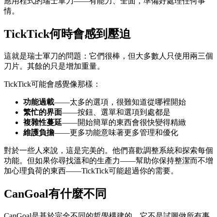
應用程式的瑞士軍刀——有能力、全面，準備好處理任何事
情。
TickTick何時會感到壓迫
這就是瑞士軍刀的問題：它們很棒，但大多數人只使用兩三個
刀片。其餘的只是增加重量。
TickTick可能會感覺像那樣：
功能過載
——太多的選項，很難知道從哪裡開始
繁忙的界面
——按鈕、選單和選項到處都是
複雜性蔓延
——開始簡單的東西會很快變得精緻
維護負擔
——更多功能意味著更多管理和優化
對於一些人來說，這是完美的。他們喜歡調整系統和探索每個
功能。但如果你尋找溫和的生產力——幫助你保持整潔而不增
加心理負荷的東西——TickTick可能超過你的需要。
CanGoal有什麼不同
CanGoal是基於完全不同的哲學構建的。它不是試圖做所有事